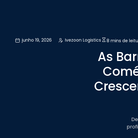
junho 19, 2026
Ivezoon Logistics
8 mins de leit
As Bar
Comér
Cresce
De
prof