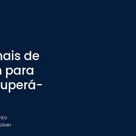
Contato
Blog
Trabalhe conosco
nais de
m para
Superá-
nto
olver